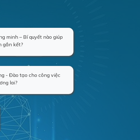
ông minh – Bí quyết nào giúp
n gắn kết?
ng - Đào tạo cho công việc
ơng lai?