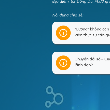
Địa điểm: 52 Đông Du, Phường
Nội dung chia sẻ:
"Lương" không còn l
viên thực sự cần gì
Chuyển đổi số – Cu
lãnh đạo?