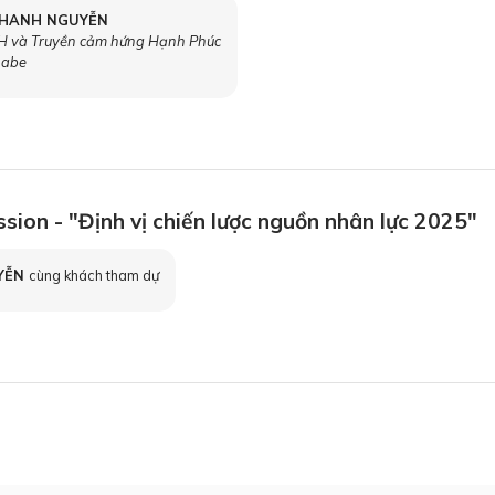
HANH NGUYỄN
 và Truyền cảm hứng Hạnh Phúc
abe
sion - "Định vị chiến lược nguồn nhân lực 2025"
YỄN
cùng khách tham dự