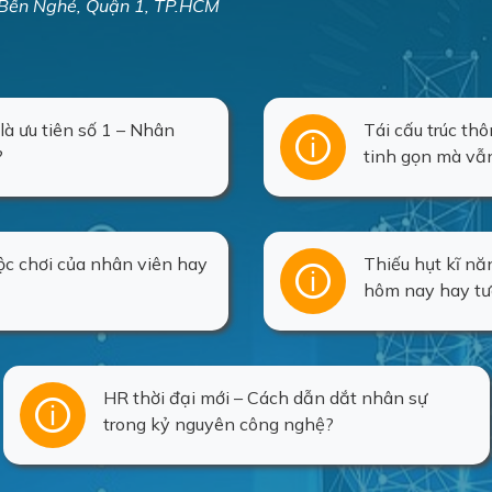
 Bến Nghé, Quận 1, TP.HCM
à ưu tiên số 1 – Nhân
Tái cấu trúc th
?
tinh gọn mà vẫ
ộc chơi của nhân viên hay
Thiếu hụt kĩ nă
hôm nay hay tư
HR thời đại mới – Cách dẫn dắt nhân sự
trong kỷ nguyên công nghệ?